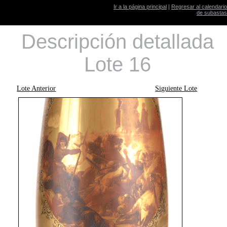
Ir a la página principal
|
Regresar al calendario
de subastas
Descripción detallada
Lote 16
Lote Anterior
Siguiente Lote