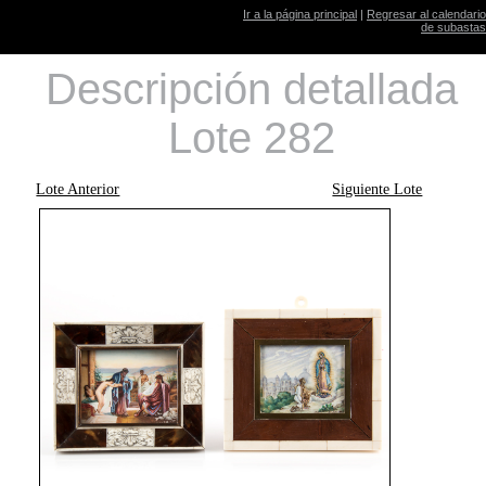
Ir a la página principal
|
Regresar al calendario
de subastas
Descripción detallada
Lote 282
Lote Anterior
Siguiente Lote