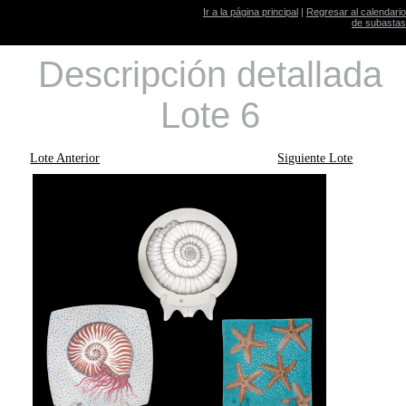
Ir a la página principal
|
Regresar al calendario
de subastas
Descripción detallada
Lote 6
Lote Anterior
Siguiente Lote