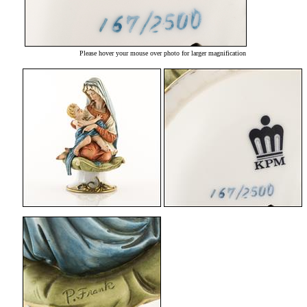
Please hover your mouse over photo for larger magnification