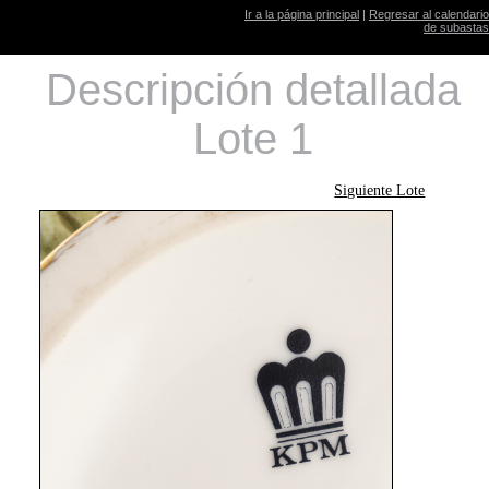
Ir a la página principal
|
Regresar al calendario
de subastas
Descripción detallada
Lote 1
Siguiente Lote