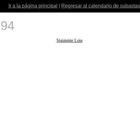
Ir a la página principal
|
Regresar al calendario de subastas
 94
Siguiente Lote