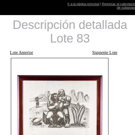
Ir a la página principal
|
Regresar al calendario
de subastas
Descripción detallada
Lote 83
Lote Anterior
Siguiente Lote