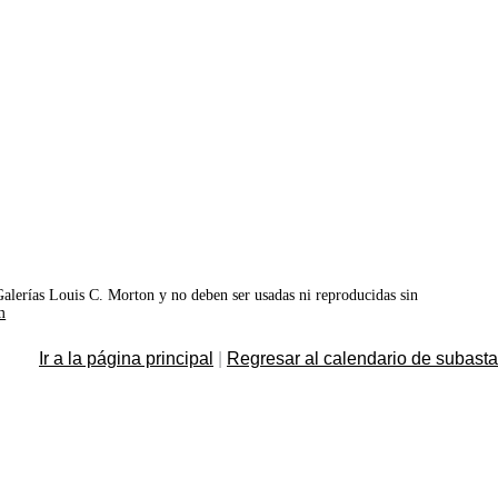
©Galerías Louis C. Morton y no deben ser usadas ni reproducidas sin
m
Ir a la página principal
|
Regresar al calendario de subast