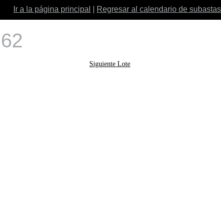
Ir a la página principal
|
Regresar al calendario de subastas
 62
Siguiente Lote