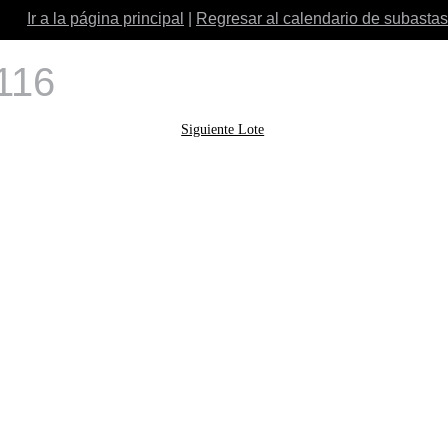
Ir a la página principal
|
Regresar al calendario de subastas
 116
Siguiente Lote