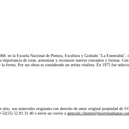
1968, en la Escuela Nacional de Pintura, Escultura y Grabado "La Esmeralda", d
 la importancia de crear, armonizar y reconocer nuevos conceptos y formas. Con
 y la forma. Por sus obras es considerado un artista vitalista. En 1975 fue sele
e sitio, son materiales originales con derecho de autor original propiedad de 
o +52(55) 52.83.31.40 o envíe un correo a
atención.clientes@mortonsubastas.co