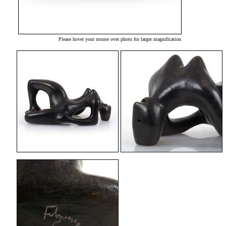
Please hover your mouse over photo for larger magnification