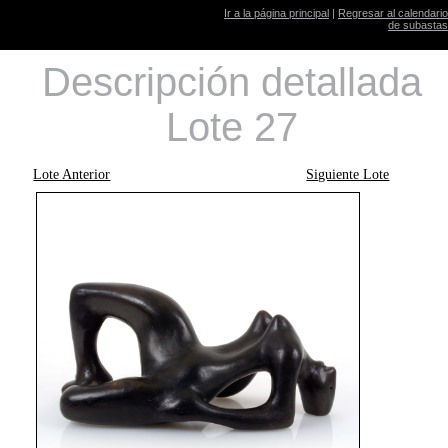
Ir a la página principal
|
Regresar al calendario
de subastas
Descripción detallada
Lote 27
Lote Anterior
Siguiente Lote