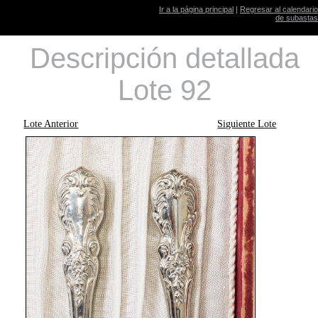
Ir a la página principal
|
Regresar al calendario
de subastas
Descripción detallada
Lote 92
Lote Anterior
Siguiente Lote