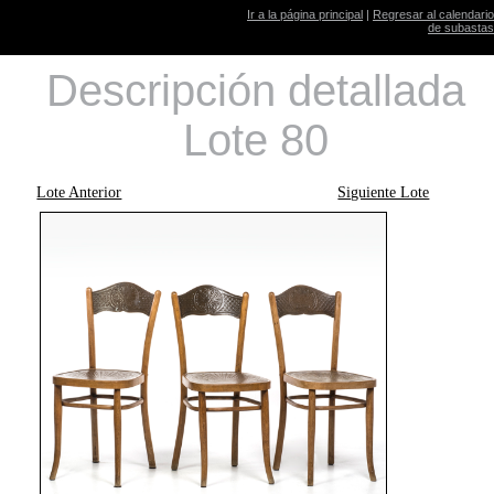
Ir a la página principal
|
Regresar al calendario
de subastas
Descripción detallada
Lote 80
Lote Anterior
Siguiente Lote