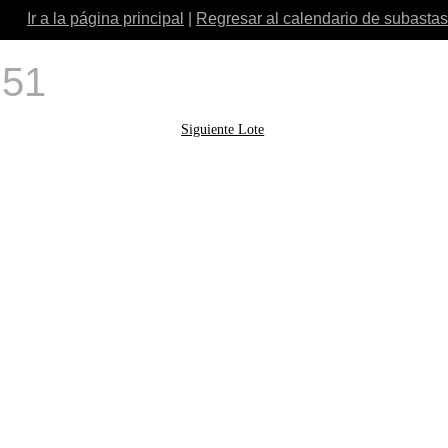
Ir a la página principal
|
Regresar al calendario de subastas
 51
Siguiente Lote