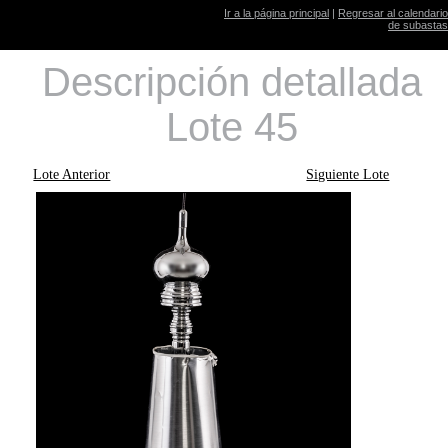
Ir a la página principal
|
Regresar al calendario
de subastas
Descripción detallada
Lote 45
Lote Anterior
Siguiente Lote