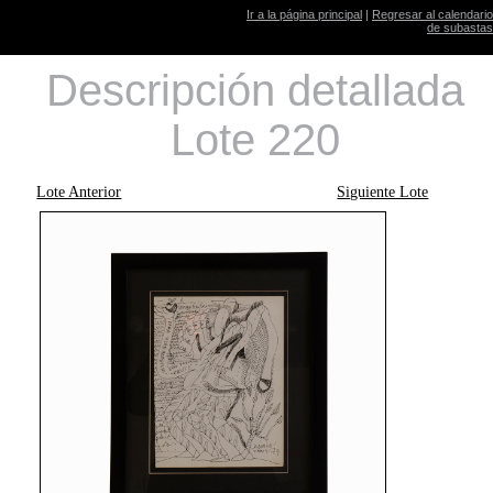
Ir a la página principal
|
Regresar al calendario
de subastas
Descripción detallada
Lote 220
Lote Anterior
Siguiente Lote