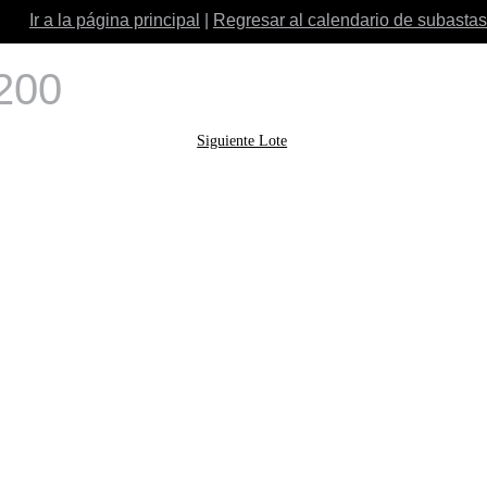
Ir a la página principal
|
Regresar al calendario de subastas
 200
Siguiente Lote