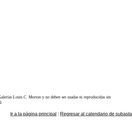
©Galerías Louis C. Morton y no deben ser usadas ni reproducidas sin
m
Ir a la página principal
|
Regresar al calendario de subast