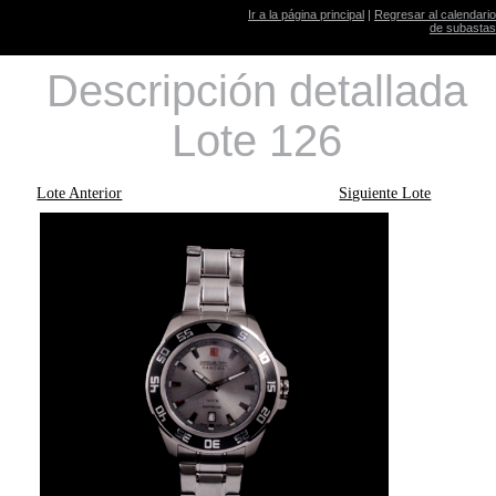
Ir a la página principal
|
Regresar al calendario
de subastas
Descripción detallada
Lote 126
Lote Anterior
Siguiente Lote