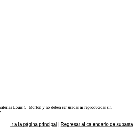
©Galerías Louis C. Morton y no deben ser usadas ni reproducidas sin
m
Ir a la página principal
|
Regresar al calendario de subast