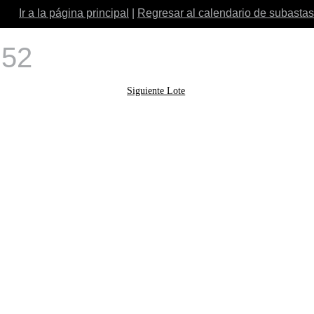
Ir a la página principal
|
Regresar al calendario de subastas
 52
Siguiente Lote