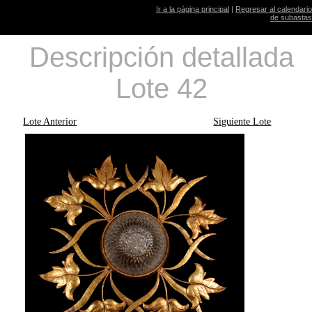
Ir a la página principal
|
Regresar al calendario
de subastas
Descripción detallada
Lote 42
Lote Anterior
Siguiente Lote