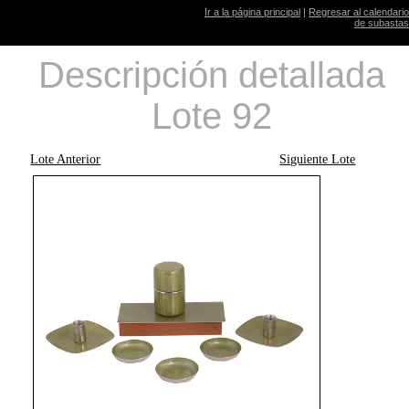
Ir a la página principal
|
Regresar al calendario
de subastas
Descripción detallada
Lote 92
Lote Anterior
Siguiente Lote