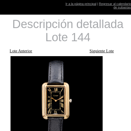
Ir a la página principal
|
Regresar al calendario
de subastas
Descripción detallada
Lote 144
Lote Anterior
Siguiente Lote