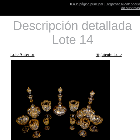
Ir a la página principal
|
Regresar al calendario
de subastas
Descripción detallada
Lote 14
Lote Anterior
Siguiente Lote