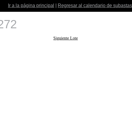
Ir a la página principal
|
Regresar al calendario de subastas
 272
Siguiente Lote