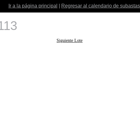
Ir a la página principal
|
Regresar al calendario de subastas
 113
Siguiente Lote