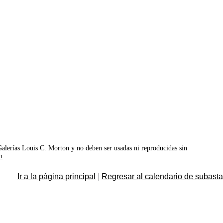
©Galerías Louis C. Morton y no deben ser usadas ni reproducidas sin
m
Ir a la página principal
|
Regresar al calendario de subast