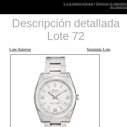
Ir a la página principal
|
Regresar al calendario
de subastas
Descripción detallada
Lote 72
Lote Anterior
Siguiente Lote