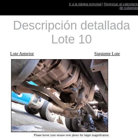
Ir a la página principal
|
Regresar al calendario
de subastas
Descripción detallada
Lote 10
Lote Anterior
Siguiente Lote
Please hover your mouse over photo for larger magnification