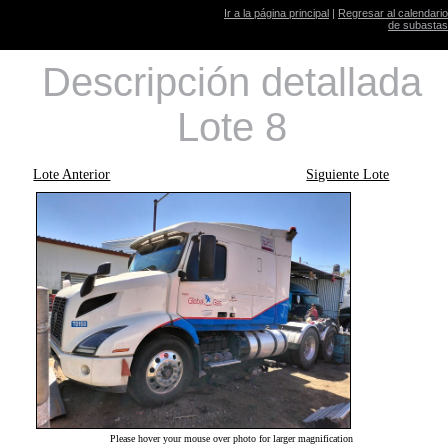
Ir a la página principal
|
Regresar al calendario
de subastas
Descripción detallada
Lote 8
Lote Anterior
Siguiente Lote
Please hover your mouse over photo for larger magnification