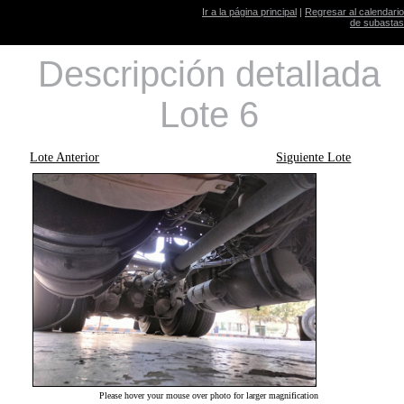
Ir a la página principal
|
Regresar al calendario
de subastas
Descripción detallada
Lote 6
Lote Anterior
Siguiente Lote
Please hover your mouse over photo for larger magnification