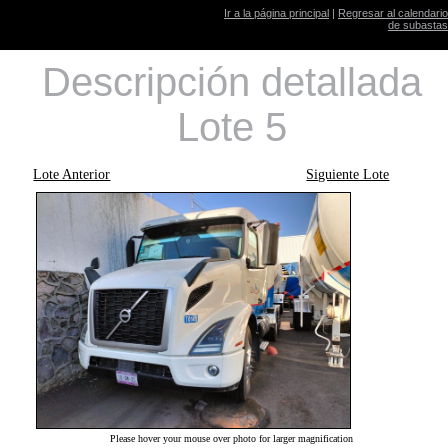
Ir a la página principal
|
Regresar al calendario
de subastas
Descripción detallada
Lote 5
Lote Anterior
Siguiente Lote
Please hover your mouse over photo for larger magnification