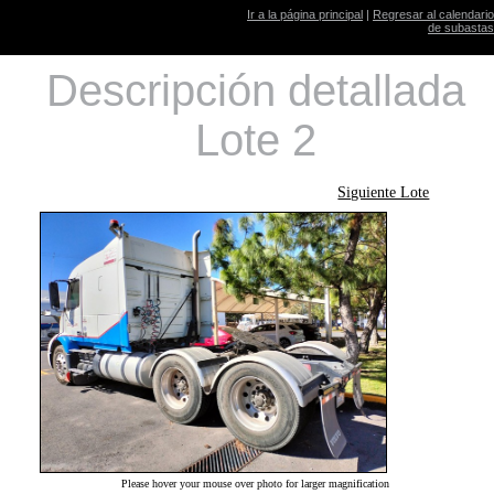
Ir a la página principal
|
Regresar al calendario
de subastas
Descripción detallada
Lote 2
Siguiente Lote
Please hover your mouse over photo for larger magnification