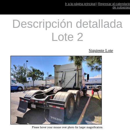
Ir a la página principal
|
Regresar al calendario
de subastas
Descripción detallada
Lote 2
Siguiente Lote
Please hover your mouse over photo for larger magnification