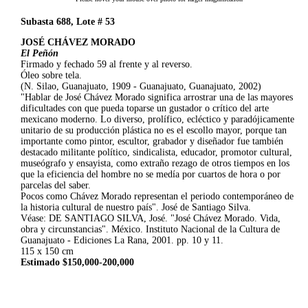
Subasta 688, Lote # 53
JOSÉ CHÁVEZ MORADO
El Peñón
Firmado y fechado 59 al frente y al reverso.
Óleo sobre tela.
(N. Silao, Guanajuato, 1909 - Guanajuato, Guanajuato, 2002)
"Hablar de José Chávez Morado significa arrostrar una de las mayores
dificultades con que pueda toparse un gustador o crítico del arte
mexicano moderno. Lo diverso, prolífico, ecléctico y paradójicamente
unitario de su producción plástica no es el escollo mayor, porque tan
importante como pintor, escultor, grabador y diseñador fue también
destacado militante político, sindicalista, educador, promotor cultural,
museógrafo y ensayista, como extraño rezago de otros tiempos en los
que la eficiencia del hombre no se medía por cuartos de hora o por
parcelas del saber.
Pocos como Chávez Morado representan el periodo contemporáneo de
la historia cultural de nuestro país". José de Santiago Silva.
Véase: DE SANTIAGO SILVA, José. "José Chávez Morado. Vida,
obra y circunstancias". México. Instituto Nacional de la Cultura de
Guanajuato - Ediciones La Rana, 2001. pp. 10 y 11.
115 x 150 cm
Estimado $150,000-200,000