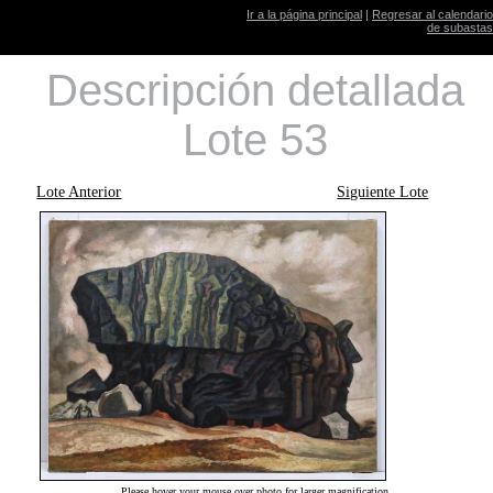
Ir a la página principal
|
Regresar al calendario
de subastas
Descripción detallada
Lote 53
Lote Anterior
Siguiente Lote
Please hover your mouse over photo for larger magnification