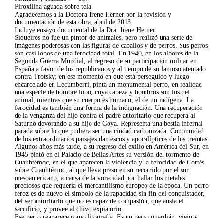
Piroxilina aguada sobre tela
Agradecemos a la Doctora Irene Herner por la revisión y
documentación de esta obra, abril de 2013.
Incluye ensayo documental de la Dra. Irene Herner.
Siqueiros no fue un pintor de animales, pero realizó una serie de
imágenes poderosas con las figuras de caballos y de perros. Sus perros
son casi lobos de una ferocidad total. En 1940, en los albores de la
Segunda Guerra Mundial, al regreso de su participación militar en
España a favor de los republicanos y al tiempo de su famoso atentado
contra Trotsky; en ese momento en que está perseguido y luego
encarcelado en Lecumberri, pinta un monumental perro, en realidad
una especie de hombre lobo, cuya cabeza y hombros son los del
animal, mientras que su cuerpo es humano, el de un indígena. La
ferocidad es también una forma de la indignación. Una recuperación
de la venganza del hijo contra el padre autoritario que recupera al
Saturno devorando a su hijo de Goya. Representa una bestia infernal
parada sobre lo que pudiera ser una ciudad carbonizada. Continuidad
de los extraordinarios paisajes dantescos y apocalípticos de los treintas.
Algunos años más tarde, a su regreso del exilio en América del Sur, en
1945 pintó en el Palacio de Bellas Artes su versión del tormento de
Cuauhtémoc, en el que aparecen la violencia y la ferocidad de Cortés
sobre Cuauhtémoc, al que lleva preso en su recorrido por el sur
mesoamericano, a causa de la voracidad por hallar los metales
preciosos que requería el mercantilismo europeo de la época. Un perro
feroz es de nuevo el símbolo de la rapacidad sin fin del conquistador,
del ser autoritario que no es capaz de compasión, que ansía el
sacrificio, y provee al chivo expiatorio.
Ese perro reaparece como litografía. Es un perro guardián, viejo y