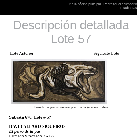
Ir a la página principal
|
Regresar al calendario
de subastas
Descripción detallada
Lote 57
Lote Anterior
Siguiente Lote
Please hover your mouse over photo for larger magnification
Subasta 670, Lote # 57
DAVID ALFARO SIQUEIROS
El perro de la paz
Firmado y fechado 7 - 68.