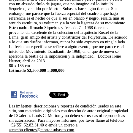
con un absurdo título de jaguar, que no imagino así lo intituló
Sequeiros, vendido por Morton Subastas hace algún tiempo. Sin
embargo, me parece que la fuerza especial del cuadro a que hago
referencia es el hecho de que al ser en blanco y negro, resalta más su
sentido escultura, su volumen y a la vez la ligereza de su movimiento.
Este cuadro firmado Siqueiros y fechado 7 - 1968 tiene una
proveniencia excelente de la colección del arquitecto Rossel de la
Lama, gran amigo del artista y constructor del Polyforum. De acuerdo
a lo que sus dueños informan, nunca ha sido expuesto en ningún lado.
La fecha tan específica se refiere a algún evento, que me parece es el
inicio del Movimiento Estudiantil de 1968, en el que de nuevo se
apersona la bestia de la imposición y la indignidad." Doctora Irene
Herner, abril de 2013.
80 x 185 cm
Estimado $2,500,000-3,000,000
|
Las imágenes, descripciones y reportes de condición usados en este
sitio, son materiales originales con derecho de autor original propiedad
de ©Galerías Louis C. Morton y no deben ser usadas ni reproducidas
sin autorización. Para mayores informes, por favor llame al teléfono
+52(55) 52.83.31.40 o envíe un correo a
atención.clientes@mortonsubastas.com