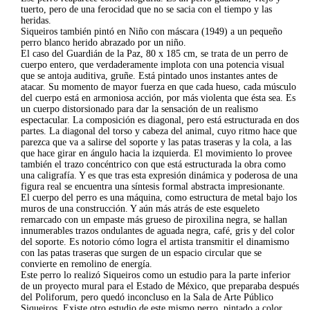
tuerto, pero de una ferocidad que no se sacia con el tiempo y las
heridas.
Siqueiros también pintó en Niño con máscara (1949) a un pequeño
perro blanco herido abrazado por un niño.
El caso del Guardián de la Paz, 80 x 185 cm, se trata de un perro de
cuerpo entero, que verdaderamente implota con una potencia visual
que se antoja auditiva, gruñe. Está pintado unos instantes antes de
atacar. Su momento de mayor fuerza en que cada hueso, cada músculo
del cuerpo está en armoniosa acción, por más violenta que ésta sea. Es
un cuerpo distorsionado para dar la sensación de un realismo
espectacular. La composición es diagonal, pero está estructurada en dos
partes. La diagonal del torso y cabeza del animal, cuyo ritmo hace que
parezca que va a salirse del soporte y las patas traseras y la cola, a las
que hace girar en ángulo hacia la izquierda. El movimiento lo provee
también el trazo concéntrico con que está estructurada la obra como
una caligrafía. Y es que tras esta expresión dinámica y poderosa de una
figura real se encuentra una síntesis formal abstracta impresionante.
El cuerpo del perro es una máquina, como estructura de metal bajo los
muros de una construcción. Y aún más atrás de este esqueleto
remarcado con un empaste más grueso de piroxilina negra, se hallan
innumerables trazos ondulantes de aguada negra, café, gris y del color
del soporte. Es notorio cómo logra el artista transmitir el dinamismo
con las patas traseras que surgen de un espacio circular que se
convierte en remolino de energía.
Este perro lo realizó Siqueiros como un estudio para la parte inferior
de un proyecto mural para el Estado de México, que preparaba después
del Poliforum, pero quedó inconcluso en la Sala de Arte Público
Siqueiros. Existe otro estudio de este mismo perro, pintado a color,