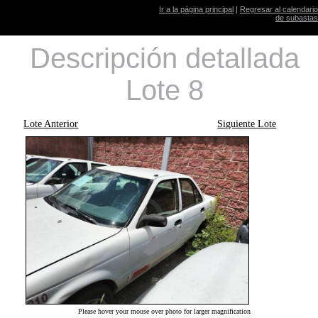
Ir a la página principal
|
Regresar al calendario
de subastas
Descripción detallada
Lote 8
Lote Anterior
Siguiente Lote
Please hover your mouse over photo for larger magnification