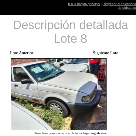
Ir a la página principal
|
Regresar al calendario
de subastas
Descripción detallada
Lote 8
Lote Anterior
Siguiente Lote
Please hover your mouse over photo for larger magnification