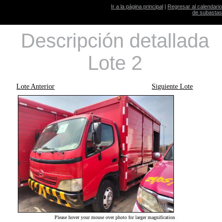
Ir a la página principal
|
Regresar al calendario
de subastas
Descripción detallada
Lote 2
Lote Anterior
Siguiente Lote
Please hover your mouse over photo for larger magnification