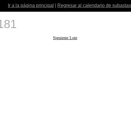
Ir a la página principal
|
Regresar al calendario de subastas
 181
Siguiente Lote