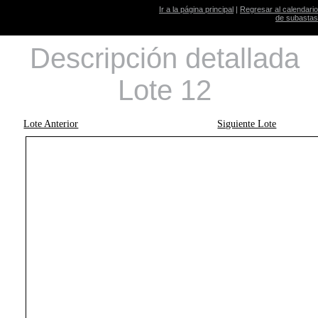
Ir a la página principal
|
Regresar al calendario
de subastas
Descripción detallada
Lote 12
Lote Anterior
Siguiente Lote