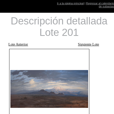
Ir a la página principal
|
Regresar al calendario
de subastas
Descripción detallada
Lote 201
Lote Anterior
Siguiente Lote