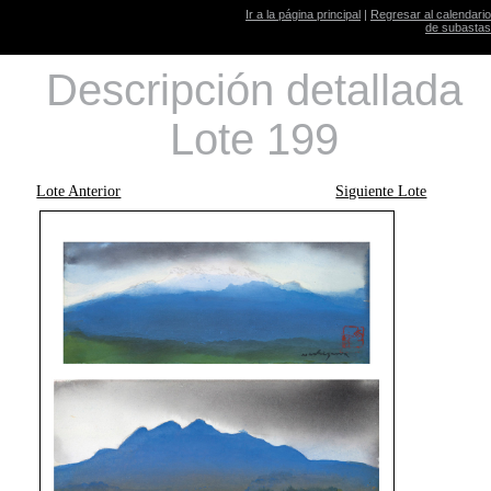
Ir a la página principal
|
Regresar al calendario
de subastas
Descripción detallada
Lote 199
Lote Anterior
Siguiente Lote