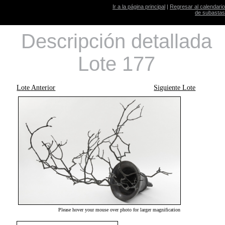
Ir a la página principal
|
Regresar al calendario
de subastas
Descripción detallada
Lote 177
Lote Anterior
Siguiente Lote
Please hover your mouse over photo for larger magnification