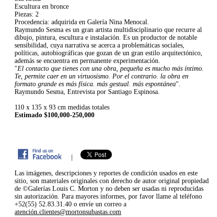
Escultura en bronce
Piezas: 2
Procedencia: adquirida en Galería Nina Menocal.
Raymundo Sesma es un gran artista multidisciplinario que recurre al
dibujo, pintura, escultura e instalación. Es un productor de notable
sensibilidad, cuya narrativa se acerca a problemáticas sociales,
políticas, autobiográficas que gozan de un gran estilo arquitectónico,
además se encuentra en permanente experimentación.
"
El contacto que tienes con una obra, pequeña es mucho más íntimo.
Te, permite caer en un virtuosismo. Por el contrario. la obra en
formato grande es más física. más gestual. más espontánea
".
Raymundo Sesma, Entrevista por Santiago Espinosa.
110 x 135 x 93 cm medidas totales
Estimado $100,000-250,000
|
Las imágenes, descripciones y reportes de condición usados en este
sitio, son materiales originales con derecho de autor original propiedad
de ©Galerías Louis C. Morton y no deben ser usadas ni reproducidas
sin autorización. Para mayores informes, por favor llame al teléfono
+52(55) 52.83.31.40 o envíe un correo a
atención.clientes@mortonsubastas.com