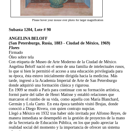
Please hover your mouse over photo for larger magnification
Subasta 1204, Lote # 90
ANGELINA BELOFF
(San Petersburgo, Rusia, 1883 - Ciudad de México, 1969)
Flores
Firmado
Óleo sobre tela
Con etiqueta de Museo de Arte Moderno de la Ciudad de México.
Angelina Beloff nació en el seno de una familia de intelectuales rusos,
lo que si bien le permitió el acceso a una educación privilegiada para
su época, ésta estuvo inicialmente dirigida hacia la medicina. Más
tarde, ingresó a la Academia Imperial de Arte de San Petersburgo
donde adquirió una formación clásica y rigurosa.
En 1909 se mudó a París para continuar con su formación artística,
formó parte del taller de Henri Matisse y entabló relaciones que
marcaron el rumbo de su vida, como aquella con María Blanchard,
Germán y Lola Cueto. En esta época también visitó Brujas, donde
conoció a Diego Rivera, con quien contrajo nupcias.
Llegó a México en 1932 tras haber sido invitada por Alfonso Reyes, de
manera inmediata se desempeñó en la gestión de proyectos de la mano
de la Secretaría de Educación Pública, en los que pudo apreciar la
realidad social del momento y la importancia de ofrecer un sistema