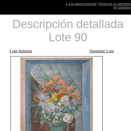
Ir a la página principal
|
Regresar al calendario
de subastas
Descripción detallada
Lote 90
Lote Anterior
Siguiente Lote