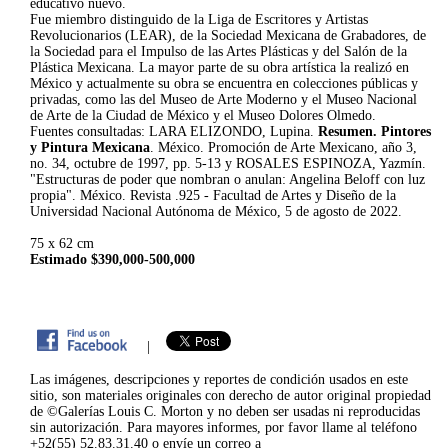
educativo nuevo.
Fue miembro distinguido de la Liga de Escritores y Artistas
Revolucionarios (LEAR), de la Sociedad Mexicana de Grabadores, de
la Sociedad para el Impulso de las Artes Plásticas y del Salón de la
Plástica Mexicana. La mayor parte de su obra artística la realizó en
México y actualmente su obra se encuentra en colecciones públicas y
privadas, como las del Museo de Arte Moderno y el Museo Nacional
de Arte de la Ciudad de México y el Museo Dolores Olmedo.
Fuentes consultadas: LARA ELIZONDO, Lupina.
Resumen. Pintores
y Pintura Mexicana
. México. Promoción de Arte Mexicano, año 3,
no. 34, octubre de 1997, pp. 5-13 y ROSALES ESPINOZA, Yazmín.
"Estructuras de poder que nombran o anulan: Angelina Beloff con luz
propia". México. Revista .925 - Facultad de Artes y Diseño de la
Universidad Nacional Autónoma de México, 5 de agosto de 2022.
75 x 62 cm
Estimado $390,000-500,000
|
Las imágenes, descripciones y reportes de condición usados en este
sitio, son materiales originales con derecho de autor original propiedad
de ©Galerías Louis C. Morton y no deben ser usadas ni reproducidas
sin autorización. Para mayores informes, por favor llame al teléfono
+52(55) 52.83.31.40 o envíe un correo a