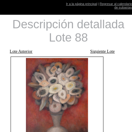
Ir a la página principal
|
Regresar al calendario
de subastas
Descripción detallada
Lote 88
Lote Anterior
Siguiente Lote