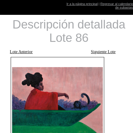
Ir a la página principal
|
Regresar al calendario
de subastas
Descripción detallada
Lote 86
Lote Anterior
Siguiente Lote