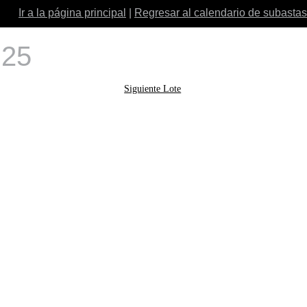
Ir a la página principal
|
Regresar al calendario de subastas
 25
Siguiente Lote