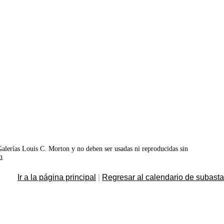
©Galerías Louis C. Morton y no deben ser usadas ni reproducidas sin
m
Ir a la página principal
|
Regresar al calendario de subast