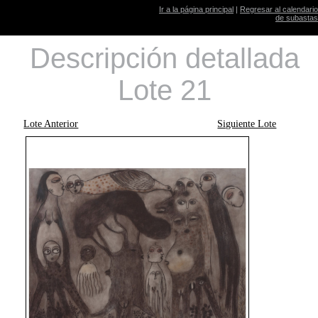
Ir a la página principal
|
Regresar al calendario
de subastas
Descripción detallada
Lote 21
Lote Anterior
Siguiente Lote