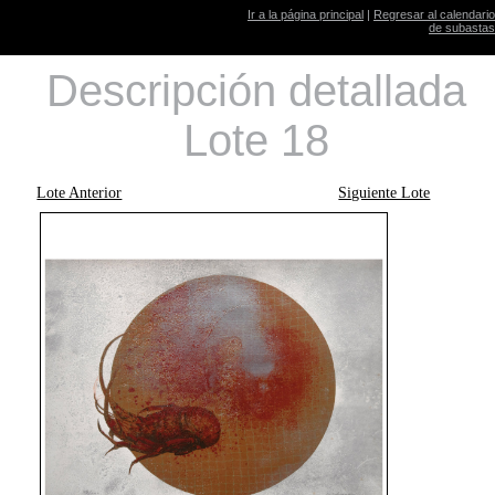
Ir a la página principal
|
Regresar al calendario
de subastas
Descripción detallada
Lote 18
Lote Anterior
Siguiente Lote