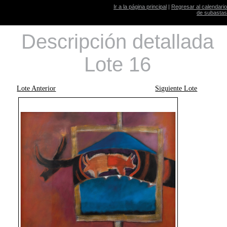
Ir a la página principal
|
Regresar al calendario
de subastas
Descripción detallada
Lote 16
Lote Anterior
Siguiente Lote