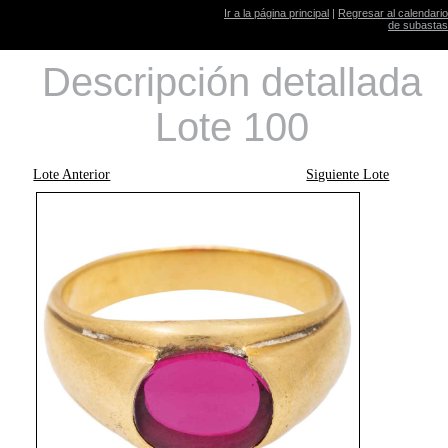
Ir a la página principal
|
Regresar al calendario
de subastas
Descripción detallada
Lote 100
Lote Anterior
Siguiente Lote