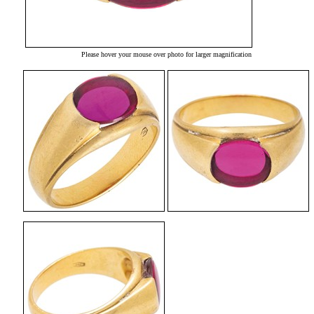
Please hover your mouse over photo for larger magnification