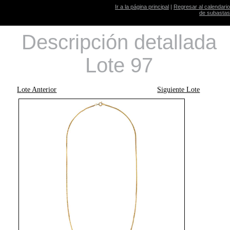
Ir a la página principal
|
Regresar al calendario
de subastas
Descripción detallada
Lote 97
Lote Anterior
Siguiente Lote