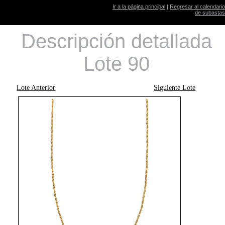
Ir a la página principal
|
Regresar al calendario
de subastas
Descripción detallada
Lote 90
Lote Anterior
Siguiente Lote